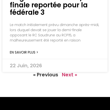
finale reportée pour la
fédérale 3
Le match initialement prévu dimanche après-midi,
lors duquel devait se jouer la demi-finale
opposant le RC Saudrune au RCP15, a
malheureusement été reporté en raison
EN SAVOIR PLUS >
22 Juin, 2026
« Previous
Next »