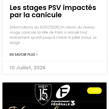
Les stages PSV impactés
par la canicule
[Informations du 10/07/2026] En raison du niveau
rouge canicule, la Ville de Paris a annulé tout
évènement sportif jusqu’à mardi 14 juillet inclus. Le
stage
EN SAVOIR PLUS >
10 Juillet, 2026
CLUB