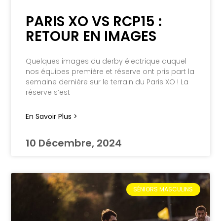
PARIS XO VS RCP15 :
RETOUR EN IMAGES
Quelques images du derby électrique auquel
nos équipes première et réserve ont pris part la
semaine dernière sur le terrain du Paris XO ! La
réserve s’est
En Savoir Plus >
10 Décembre, 2024
SÉNIORS MASCULINS