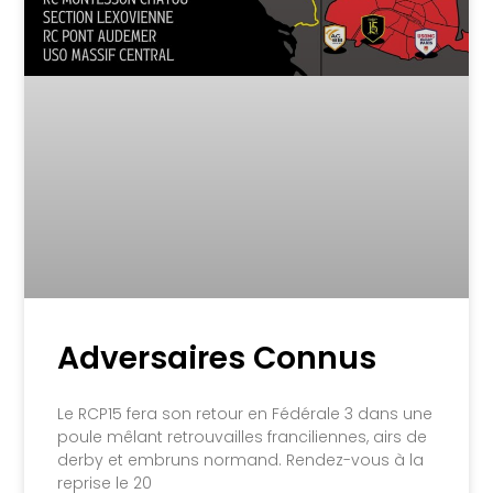
Adversaires Connus
Le RCP15 fera son retour en Fédérale 3 dans une
poule mêlant retrouvailles franciliennes, airs de
derby et embruns normand. Rendez-vous à la
reprise le 20