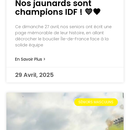
Nos jaunards sont
champions IDF ! 💛🖤
Ce dimanche 27 avril, nos seniors ont écrit une
page mémorable de leur histoire, en allant
décrocher le bouclier Île-de-France face à la
solide équipe
En Savoir Plus >
29 Avril, 2025
SÉNIORS MASCULINS