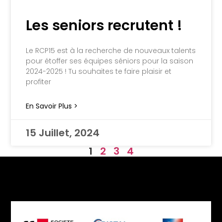
Les seniors recrutent !
Le RCP15 est à la recherche de nouveaux talents
pour étoffer ses équipes séniors pour la saison
2024-2025 ! Tu souhaites te faire plaisir et
profiter
En Savoir Plus >
15 Juillet, 2024
1
2
3
4