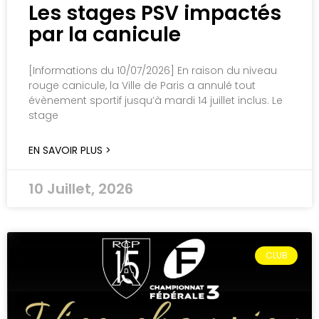
Les stages PSV impactés
par la canicule
[Informations du 10/07/2026] En raison du niveau
rouge canicule, la Ville de Paris a annulé tout
évènement sportif jusqu’à mardi 14 juillet inclus. Le
stage
EN SAVOIR PLUS >
10 Juillet, 2026
CLUB