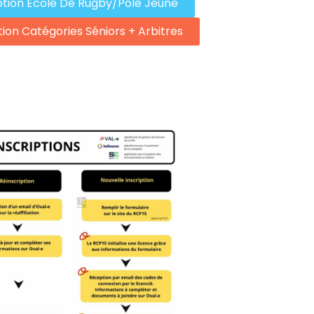
ption Ecole De Rugby/Pole Jeune
tion Catégories Séniors + Arbitres