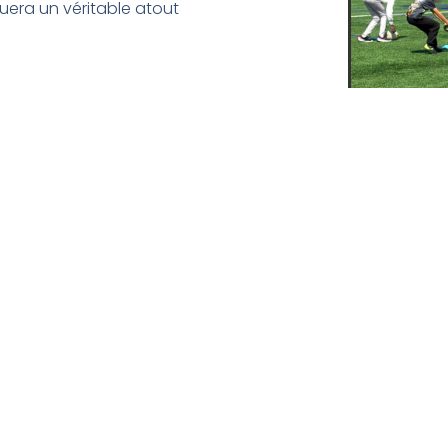
uera un véritable atout
us sur la section concernée
Restons En Contact
Téléphone: 0982407719
Horaires : Du lundi au vendredi
9h00-12h00 & 13h00-17h00
Fermé le mercredi après-midi