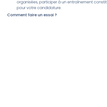
organisées, participer à un entraînement constit
pour votre candidature.
Comment faire un essai ?
Dans le menu du site, dans « Les équipes », rendez-vo
et contactez le dirigeant de section.
Le Rugby Club Paris 15 existe
depuis plus de 50 ans et