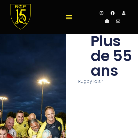
Plus
de 55
ans
Rugby loisir