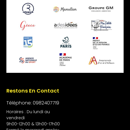
Restons En Contact
Téléphone: 0982407719
Horaires : Du lundi au
vendredi
9h00-12h00 & 13h00-17h00
Fermé le mercredi après-