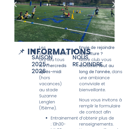
Les
Envie de rejoindre
📌
INFORMATIONS
●
●
entrainements
l’aventure ?
SAISON
NOUS
ont lieu tous
Notre club vous
2025-
REJOINDRE
les
mercredis
accueille
tout au
2026
après-midi
long de l’année
, dans
(hors
une ambiance
vacances)
conviviale et
au stade
bienveillante.
Suzanne
Nous vous invitons à
Lenglen
remplir le formulaire
(15ème).
de contact afin
Entrainement
d’obtenir plus de
: 13h30-
renseignements.