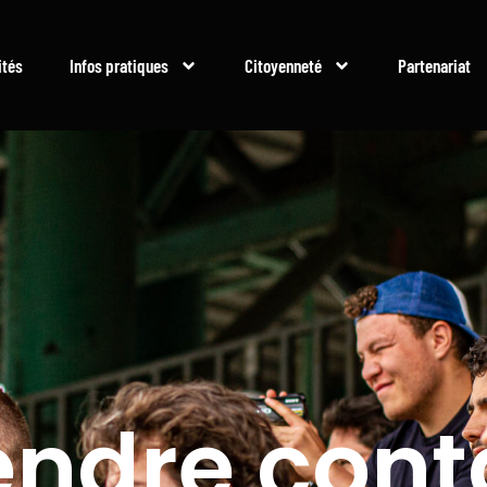
ités
Infos pratiques
Citoyenneté
Partenariat
endre cont