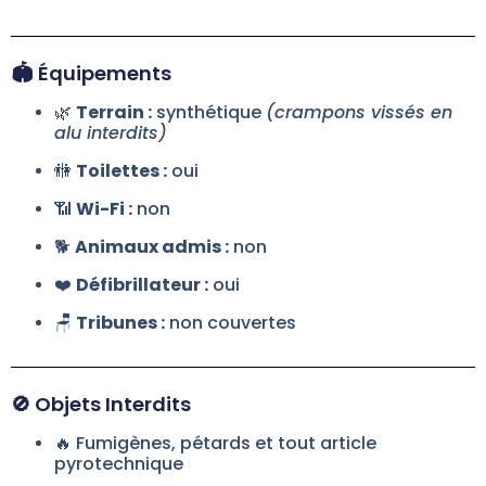
🏟️ Équipements
🌿
Terrain :
synthétique
(crampons vissés en
alu interdits)
🚻
Toilettes :
oui
📶
Wi-Fi :
non
🐕
Animaux admis :
non
❤️
Défibrillateur :
oui
🪑
Tribunes :
non couvertes
🚫 Objets Interdits
🔥 Fumigènes, pétards et tout article
pyrotechnique