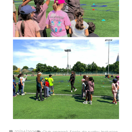
27/04/2026
Club engagé
,
Ecole de rugby
,
Inclusion