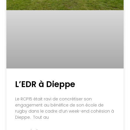
L’EDR à Dieppe
Le RCP15 était ravi de concrétiser son
engagement au bénéfice de son école de
rugby dans le cadre d’un week-end cohésion à
Dieppe. Tout au