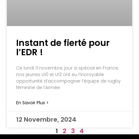
Instant de fierté pour
l’EDR !
Ce lundi 11 novembre, jour si spécial en France,
nos jeunes U10 et U12 ont eu l’incroyable
opportunité d’accompagner l’équipe de rugby
féminine de l’Armée
En Savoir Plus >
12 Novembre, 2024
1
2
3
4