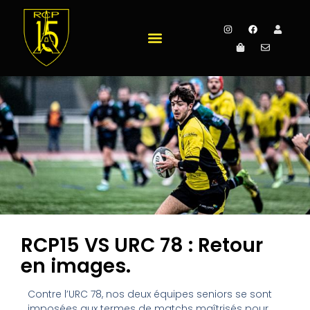
RCP15 VS URC 78 : Retour
en images.
Contre l’URC 78, nos deux équipes seniors se sont
imposées aux termes de matchs maîtrisés pour