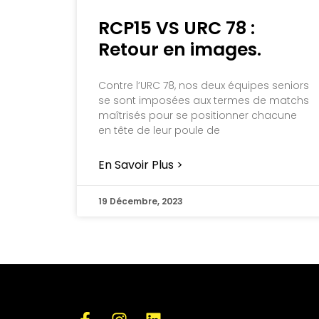
RCP15 VS URC 78 :
Retour en images.
Contre l’URC 78, nos deux équipes seniors
se sont imposées aux termes de matchs
maîtrisés pour se positionner chacune
en tête de leur poule de
En Savoir Plus >
19 Décembre, 2023