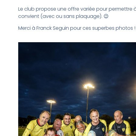
Le club propose une offre variée pour permettre à 
convient (avec ou sans plaquage). 😉
Merci à Franck Seguin pour ces superbes photos !