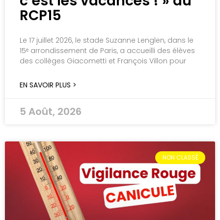
c’est les vacances ! » au
RCP15
Le 17 juillet 2026, le stade Suzanne Lenglen, dans le
15ᵉ arrondissement de Paris, a accueilli des élèves
des collèges Giacometti et François Villon pour
EN SAVOIR PLUS >
5 Août, 2026
NON CLASSÉ