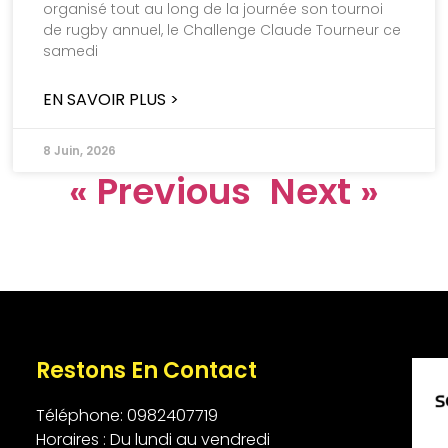
organisé tout au long de la journée son tournoi
de rugby annuel, le Challenge Claude Tourneur ce
samedi
EN SAVOIR PLUS >
8 Juin, 2026
« Previous
Next »
Restons En Contact
Téléphone: 0982407719
Horaires : Du lundi au vendredi