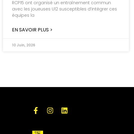
RCP15 ont organisé un entraînement commun
avec les joueuses U12 susceptibles d’intégrer ces
équipes la
EN SAVOIR PLUS >
10 Juin, 2026