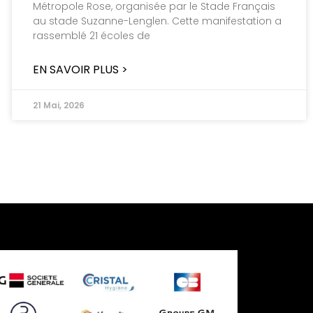
Métropole Rose, organisée par le Stade Français
au stade Suzanne-Lenglen. Cette manifestation a
rassemblé 21 écoles de
EN SAVOIR PLUS >
21 Mai, 2026