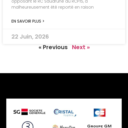
opposant le RC Saudrune au RCP15, a
malheureusement été reporté en raison
EN SAVOIR PLUS >
22 Juin, 2026
« Previous
Next »