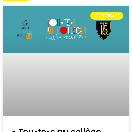
CLUB ENGAGÉ
« Tou•te•s au collège,