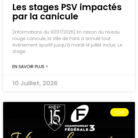
Les stages PSV impactés
par la canicule
[Informations du 10/07/2026] En raison du niveau
rouge canicule, la Ville de Paris a annulé tout
évènement sportif jusqu’à mardi 14 juillet inclus. Le
stage
EN SAVOIR PLUS >
10 Juillet, 2026
CLUB