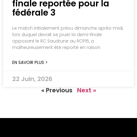
finale reportée pour la
fédérale 3
Le match initialement prévu dimanche après-midi,
lors duquel devait se jouer la demi-finale
opposant le RC Saudrune au RCP15, a
malheureusement été reporté en raison
EN SAVOIR PLUS >
22 Juin, 2026
« Previous
Next »