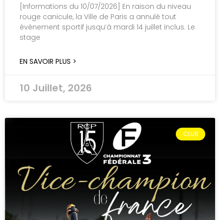
[Informations du 10/07/2026] En raison du niveau
rouge canicule, la Ville de Paris a annulé tout
évènement sportif jusqu’à mardi 14 juillet inclus. Le
stage
EN SAVOIR PLUS >
10 Juillet, 2026
CLUB