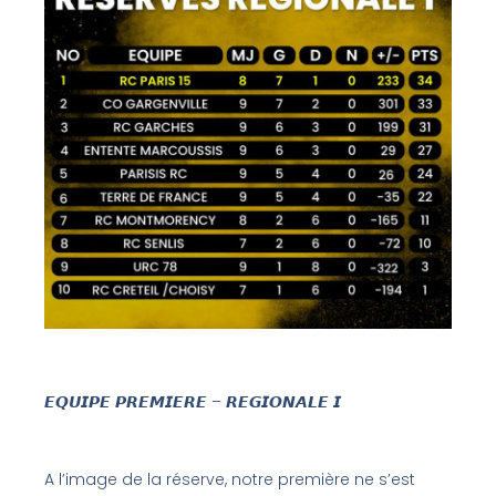
𝙀𝙌𝙐𝙄𝙋𝙀 𝙋𝙍𝙀𝙈𝙄𝙀𝙍𝙀 – 𝙍𝙀𝙂𝙄𝙊𝙉𝘼𝙇𝙀 𝙄
A l’image de la réserve, notre première ne s’est