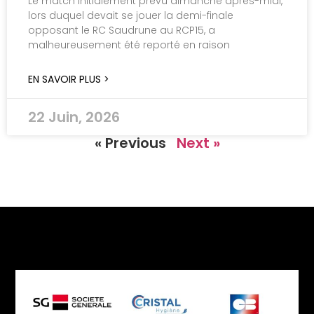
Le match initialement prévu dimanche après-midi,
lors duquel devait se jouer la demi-finale
opposant le RC Saudrune au RCP15, a
malheureusement été reporté en raison
EN SAVOIR PLUS >
22 Juin, 2026
« Previous
Next »