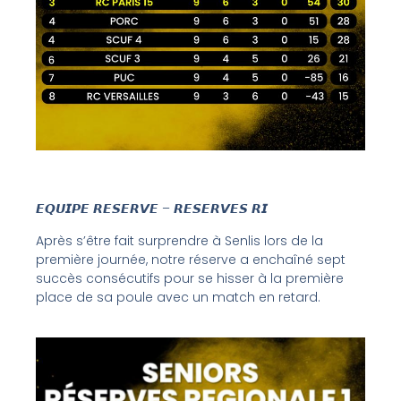
𝙀𝙌𝙐𝙄𝙋𝙀 𝙍𝙀𝙎𝙀𝙍𝙑𝙀 – 𝙍𝙀𝙎𝙀𝙍𝙑𝙀𝙎 𝙍𝙄
Après s’être fait surprendre à Senlis lors de la
première journée, notre réserve a enchaîné sept
succès consécutifs pour se hisser à la première
place de sa poule avec un match en retard.