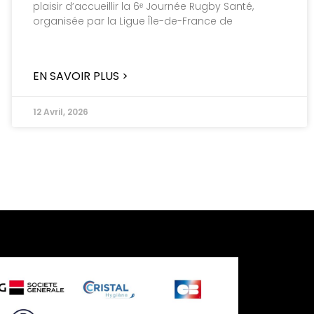
plaisir d’accueillir la 6ᵉ Journée Rugby Santé,
organisée par la Ligue Île-de-France de
EN SAVOIR PLUS >
12 Avril, 2026