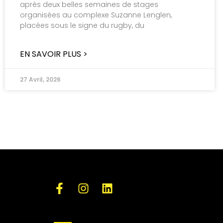
après deux belles semaines de stages
organisées au complexe Suzanne Lenglen,
placées sous le signe du rugby, du
EN SAVOIR PLUS >
27 Avril, 2026