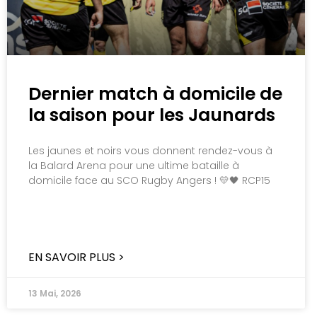
Dernier match à domicile de
la saison pour les Jaunards
Les jaunes et noirs vous donnent rendez-vous à
la Balard Arena pour une ultime bataille à
domicile face au SCO Rugby Angers ! 💛🖤 RCP15
EN SAVOIR PLUS >
13 Mai, 2026