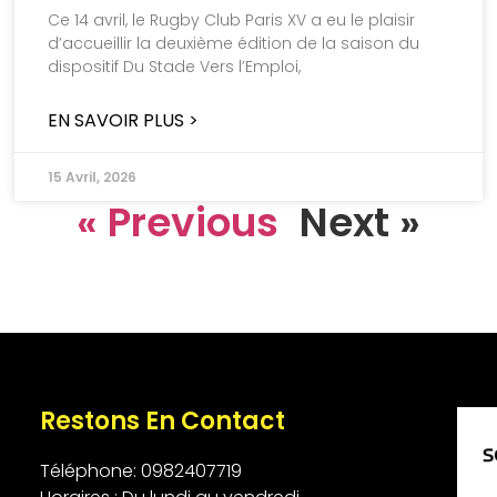
Ce 14 avril, le Rugby Club Paris XV a eu le plaisir
d’accueillir la deuxième édition de la saison du
dispositif Du Stade Vers l’Emploi,
EN SAVOIR PLUS >
15 Avril, 2026
« Previous
Next »
Restons En Contact
Téléphone: 0982407719