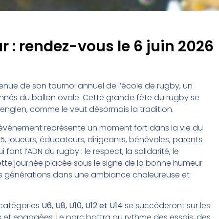
 : rendez-vous le 6 juin 2026
tenue de son tournoi annuel de l’école de rugby, un
nnés du ballon ovale. Cette grande fête du rugby se
Lenglen
, comme le veut désormais la tradition.
t événement représente un moment fort dans la vie du
15, joueurs, éducateurs, dirigeants, bénévoles, parents
ont l’ADN du rugby : le respect, la solidarité, le
 Cette journée placée sous le signe de la bonne humeur
es générations dans une ambiance chaleureuse et
 catégories
U6, U8, U10, U12 et U14
se succéderont sur les
 et engagées. Le parc battra au rythme des essais, des