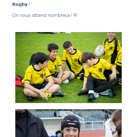
𝗥𝘂𝗴𝗯𝘆 !
On vous attend nombreux ! 💛