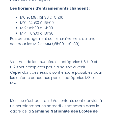
𝗟𝗲𝘀 𝗵𝗼𝗿𝗮𝗶𝗿𝗲𝘀 𝗱’𝗲𝗻𝘁𝗿𝗮𝗶𝗻𝗲𝗺𝗲𝗻𝘁𝘀 𝗰𝗵𝗮𝗻𝗴𝗲𝗻𝘁 :
M6 et M8 : 13h30 à 15h00
M10 : 14h30 à 16h00
M12 : 15h30 à 17h00
M14 : 16h30 à 18h30
Pas de changement sur l’entraînement du lundi
soir pour les M12 et M14 (18h00 – 19h30).
Victimes de leur succès, les catégories U6, U10 et
U12 sont complètes pour la saison à venir.
Cependant des essais sont encore possibles pour
les enfants concernés par les catégories M8 et
M14.
Mais ce n’est pas tout ! Vos enfants sont conviés à
un entraînement ce samedi 7 septembre dans le
cadre de la 𝗦𝗲𝗺𝗮𝗶𝗻𝗲 𝗡𝗮𝘁𝗶𝗼𝗻𝗮𝗹𝗲 𝗱𝗲𝘀 𝗘𝗰𝗼𝗹𝗲𝘀 𝗱𝗲