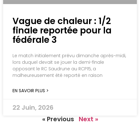
Vague de chaleur : 1/2
finale reportée pour la
fédérale 3
Le match initialement prévu dimanche après-midi,
lors duquel devait se jouer la demi-finale
opposant le RC Saudrune au RCP15, a
malheureusement été reporté en raison
EN SAVOIR PLUS >
22 Juin, 2026
« Previous
Next »