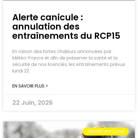
Alerte canicule :
annulation des
entraînements du RCP15
En raison des fortes chaleurs annoncées par
Météo-France et afin de préserver la santé et la
sécurité de nos licenciés, les entraînements prévus
lundi 22
EN SAVOIR PLUS >
22 Juin, 2026
SÉNIORS MASCULINS