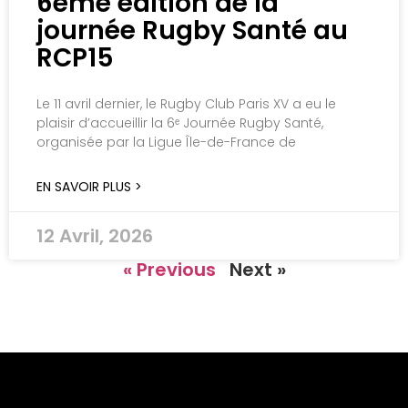
6ème édition de la
journée Rugby Santé au
RCP15
Le 11 avril dernier, le Rugby Club Paris XV a eu le
plaisir d’accueillir la 6ᵉ Journée Rugby Santé,
organisée par la Ligue Île-de-France de
EN SAVOIR PLUS >
12 Avril, 2026
« Previous
Next »