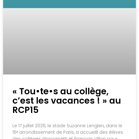
« Tou•te•s au collège,
c’est les vacances ! » au
RCP15
Le 17 juillet 2026, le stade Suzanne Lenglen, dans le
15ᵉ arrondissement de Paris, a accueilli des élèves
des collèges Giacometti et François Villon pour