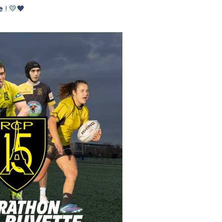
𝗲 ! 💛🖤