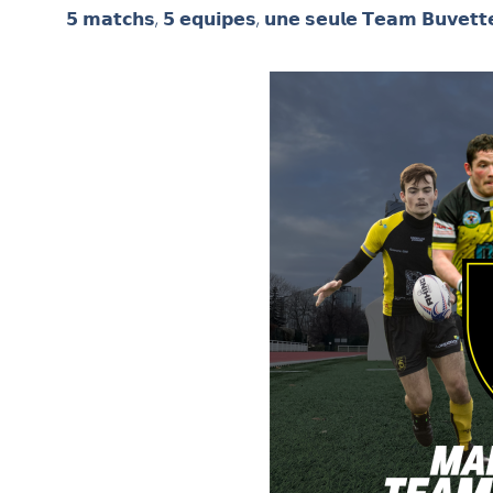
𝟱 𝗺𝗮𝘁𝗰𝗵𝘀, 𝟱 𝗲𝗾𝘂𝗶𝗽𝗲𝘀, 𝘂𝗻𝗲 𝘀𝗲𝘂𝗹𝗲 𝗧𝗲𝗮𝗺 𝗕𝘂𝘃𝗲𝘁