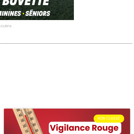
culins
NON CLASSÉ