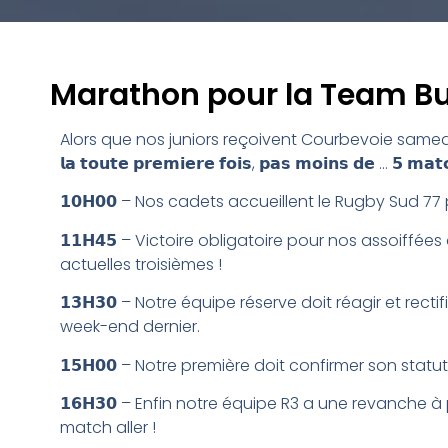
Marathon pour la Team Bu
Alors que nos juniors reçoivent Courbevoie samedi à 16h, 𝗹𝗮 𝗕
𝗹𝗮 𝘁𝗼𝘂𝘁𝗲 𝗽𝗿𝗲𝗺𝗶𝗲𝗿𝗲 𝗳𝗼𝗶𝘀, 𝗽𝗮𝘀 𝗺𝗼𝗶𝗻𝘀 𝗱𝗲 … 𝟱 𝗺𝗮𝘁
𝟭𝟬𝗛𝟬𝟬 – Nos cadets accueillent le Rugby Sud 77
𝟭𝟭𝗛𝟰𝟱 – Victoire obligatoire pour nos assoiffé
actuelles troisièmes !
𝟭𝟯𝗛𝟯𝟬 – Notre équipe réserve doit réagir et rect
week-end dernier.
𝟭𝟱𝗛𝟬𝟬 – Notre première doit confirmer son stat
𝟭𝟲𝗛𝟯𝟬 – Enfin notre équipe R3 a une revanche 
match aller !