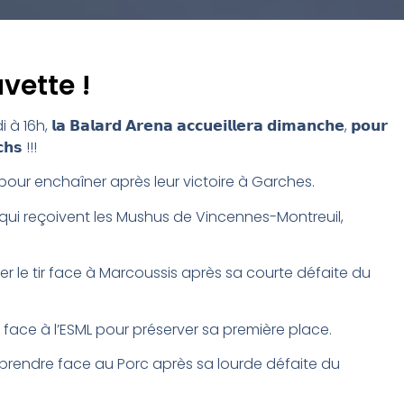
vette !
𝗮𝗹𝗮𝗿𝗱 𝗔𝗿𝗲𝗻𝗮 𝗮𝗰𝗰𝘂𝗲𝗶𝗹𝗹𝗲𝗿𝗮 𝗱𝗶𝗺𝗮𝗻𝗰𝗵𝗲, 𝗽𝗼𝘂𝗿
𝗵𝘀 !!!
 pour enchaîner après leur victoire à Garches.
es qui reçoivent les Mushus de Vincennes-Montreuil,
ifier le tir face à Marcoussis après sa courte défaite du
ut face à l’ESML pour préserver sa première place.
à prendre face au Porc après sa lourde défaite du