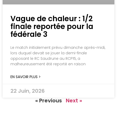
Vague de chaleur : 1/2
finale reportée pour la
fédérale 3
Le match initialement prévu dimanche après-midi,
lors duquel devait se jouer la demi-finale
opposant le RC Saudrune au RCP15, a
malheureusement été reporté en raison
EN SAVOIR PLUS >
22 Juin, 2026
« Previous
Next »