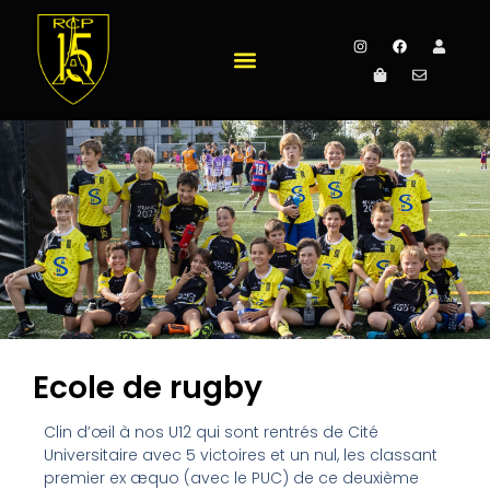
Ecole de rugby
Clin d’œil à nos U12 qui sont rentrés de Cité
Universitaire avec 5 victoires et un nul, les classant
premier ex æquo (avec le PUC) de ce deuxième