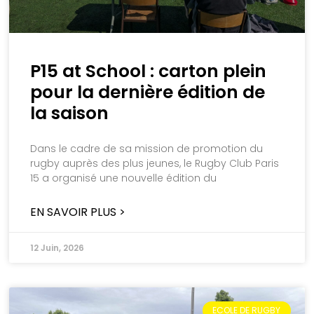
P15 at School : carton plein
pour la dernière édition de
la saison
Dans le cadre de sa mission de promotion du
rugby auprès des plus jeunes, le Rugby Club Paris
15 a organisé une nouvelle édition du
EN SAVOIR PLUS >
12 Juin, 2026
ECOLE DE RUGBY