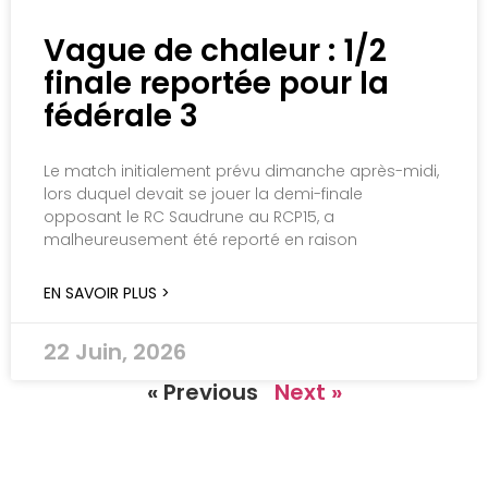
Vague de chaleur : 1/2
finale reportée pour la
fédérale 3
Le match initialement prévu dimanche après-midi,
lors duquel devait se jouer la demi-finale
opposant le RC Saudrune au RCP15, a
malheureusement été reporté en raison
EN SAVOIR PLUS >
22 Juin, 2026
« Previous
Next »