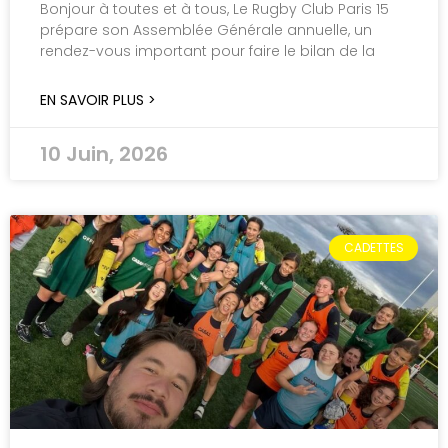
Bonjour à toutes et à tous, Le Rugby Club Paris 15
prépare son Assemblée Générale annuelle, un
rendez-vous important pour faire le bilan de la
EN SAVOIR PLUS >
10 Juin, 2026
CADETTES