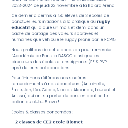
2023-2024 ce jeudi 23 novembre à la Balard Arena !
Ce dernier a permis à 150 élèves de 3 écoles de
ponctuer leurs initiations à la pratique du 𝗿𝘂𝗴𝗯𝘆
𝗲𝗱𝘂𝗰𝗮𝘁𝗶𝗳 qui a duré un mois et demi dans un
cadre de partage des valeurs sportives et
humaines que véhicule le rugby prôné par le RCP15.
Nous profitons de cette occasion pour remercier
l’Académie de Paris, la DASCO ainsi que les
directeurs des écoles et enseignants (PE & PVP
eps) de leurs collaborations.
Pour finir nous réitérons nos sincères
remerciements à nos éducateurs (Antoinette,
Émile, Jan, Léo, Cédric, Nicolas, Alexandre, Laurent et
Anissa) qui ont su porter de bout en bout cette
action du club… Bravo !
Ecoles & classes concernées :
– 𝟮 𝗰𝗹𝗮𝘀𝘀𝗲𝘀 𝗱𝗲 𝗖𝗘𝟮 𝗲𝗰𝗼𝗹𝗲 𝗕𝗹𝗼𝗺𝗲𝘁