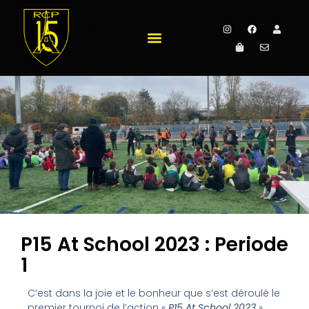
P15 At School 2023 : Periode
1
C’est dans la joie et le bonheur que s’est déroulé le
premier tournoi de l’action «
P15 At School 2023
»