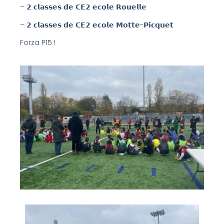
– 𝟮 𝗰𝗹𝗮𝘀𝘀𝗲𝘀 𝗱𝗲 𝗖𝗘𝟮 𝗲𝗰𝗼𝗹𝗲 𝗥𝗼𝘂𝗲𝗹𝗹𝗲
– 𝟮 𝗰𝗹𝗮𝘀𝘀𝗲𝘀 𝗱𝗲 𝗖𝗘𝟮 𝗲𝗰𝗼𝗹𝗲 𝗠𝗼𝘁𝘁𝗲-𝗣𝗶𝗰𝗾𝘂𝗲𝘁
Forza P15 !