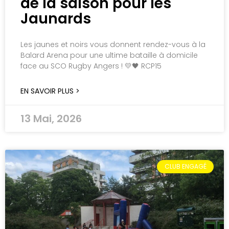
de la saison pour les
Jaunards
Les jaunes et noirs vous donnent rendez-vous à la
Balard Arena pour une ultime bataille à domicile
face au SCO Rugby Angers ! 💛🖤 RCP15
EN SAVOIR PLUS >
13 Mai, 2026
CLUB ENGAGÉ