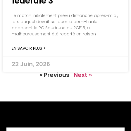
fédérale 3
Le match initialement prévu dimanche après-midi,
lors duquel devait se jouer la demi-finale
opposant le RC Saudrune au RCP15, a
malheureusement été reporté en raison
EN SAVOIR PLUS >
22 Juin, 2026
« Previous
Next »