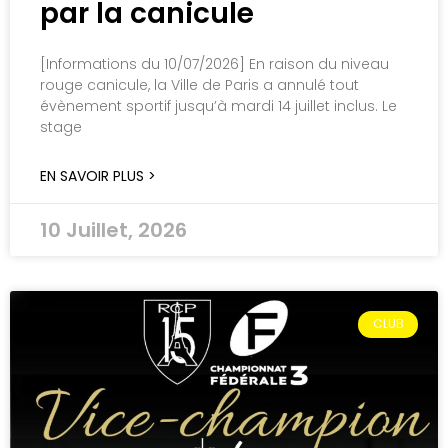
par la canicule
[Informations du 10/07/2026] En raison du niveau
rouge canicule, la Ville de Paris a annulé tout
évènement sportif jusqu’à mardi 14 juillet inclus. Le
stage
EN SAVOIR PLUS >
10 Juillet, 2026
CLUB