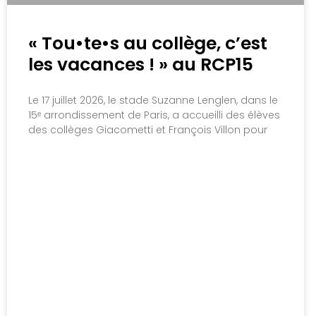
« Tou•te•s au collège, c’est
les vacances ! » au RCP15
Le 17 juillet 2026, le stade Suzanne Lenglen, dans le
15ᵉ arrondissement de Paris, a accueilli des élèves
des collèges Giacometti et François Villon pour