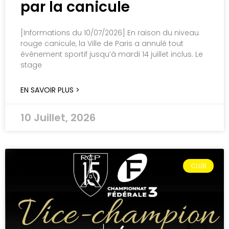
par la canicule
[Informations du 10/07/2026] En raison du niveau
rouge canicule, la Ville de Paris a annulé tout
évènement sportif jusqu’à mardi 14 juillet inclus. Le
stage
EN SAVOIR PLUS >
10 Juillet, 2026
CLUB