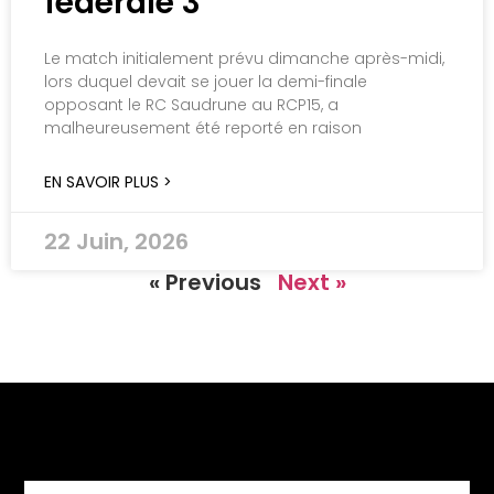
fédérale 3
Le match initialement prévu dimanche après-midi,
lors duquel devait se jouer la demi-finale
opposant le RC Saudrune au RCP15, a
malheureusement été reporté en raison
EN SAVOIR PLUS >
22 Juin, 2026
« Previous
Next »