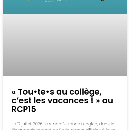
« Tou•te•s au collège,
c’est les vacances ! » au
RCP15
Le 17 juillet 2026, le stade Suzanne Lenglen, dans le
15ᵉ arrondissement de Paris, a accueilli des élèves