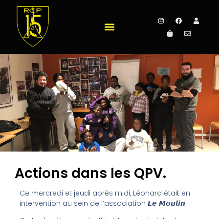
Actions dans les QPV.
Ce mercredi et jeudi après midi, Léonard était en
intervention au sein de l’association 𝙇𝙚 𝙈𝙤𝙪𝙡𝙞𝙣.