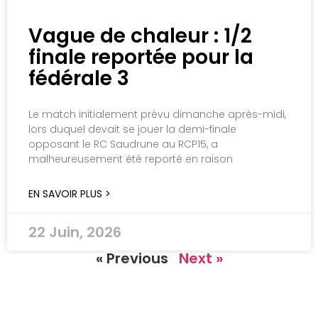
Vague de chaleur : 1/2
finale reportée pour la
fédérale 3
Le match initialement prévu dimanche après-midi,
lors duquel devait se jouer la demi-finale
opposant le RC Saudrune au RCP15, a
malheureusement été reporté en raison
EN SAVOIR PLUS >
22 Juin, 2026
« Previous
Next »