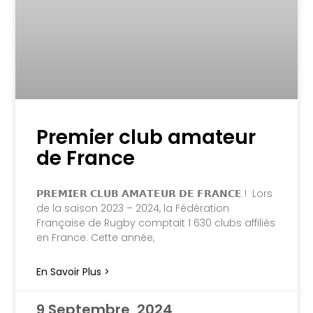
Premier club amateur
de France
𝗣𝗥𝗘𝗠𝗜𝗘𝗥 𝗖𝗟𝗨𝗕 𝗔𝗠𝗔𝗧𝗘𝗨𝗥 𝗗𝗘 𝗙𝗥𝗔𝗡𝗖𝗘 ! Lors
de la saison 2023 – 2024, la Fédération
Française de Rugby comptait 1 630 clubs affiliés
en France. Cette année,
En Savoir Plus >
9 Septembre, 2024