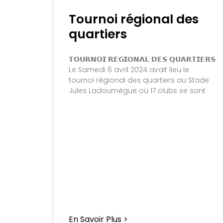
Tournoi régional des
quartiers
𝗧𝗢𝗨𝗥𝗡𝗢𝗜 𝗥𝗘𝗚𝗜𝗢𝗡𝗔𝗟 𝗗𝗘𝗦 𝗤𝗨𝗔𝗥𝗧𝗜𝗘𝗥𝗦
Le Samedi 6 avril 2024 avait lieu le
tournoi régional des quartiers au Stade
Jules Ladoumègue où 17 clubs se sont
En Savoir Plus >