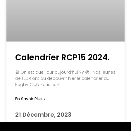
Calendrier RCP15 2024.
📆 On est quel jour aujourd’hui ?? 🤓 Nos jeunes
de l’EDR ont pu découvrir hier le calendrier du
Rugby Club Paris 15. Et
En Savoir Plus >
21 Décembre, 2023