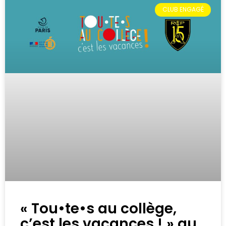
CLUB ENGAGÉ
« Tou•te•s au collège,
c’est les vacances ! » au