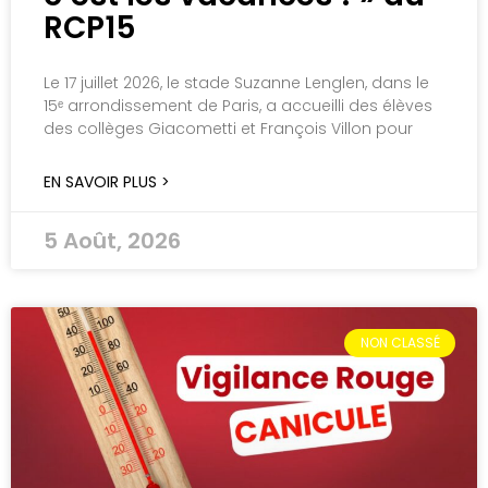
RCP15
Le 17 juillet 2026, le stade Suzanne Lenglen, dans le
15ᵉ arrondissement de Paris, a accueilli des élèves
des collèges Giacometti et François Villon pour
EN SAVOIR PLUS >
5 Août, 2026
NON CLASSÉ